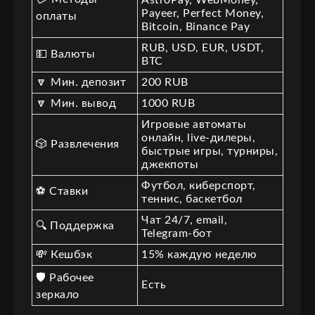
Payeer, Perfect Money,
оплаты
Bitcoin, Binance Pay
RUB, USD, EUR, USDT,
💵 Валюты
BTC
🔽 Мин. депозит
200 RUB
🔽 Мин. вывод
1000 RUB
Игровые автоматы
онлайн, live-дилеры,
🎲 Развлечения
быстрые игры, турниры,
джекпоты
Футбол, киберспорт,
⚽ Ставки
теннис, баскетбол
Чат 24/7, email,
🔍 Поддержка
Telegram-бот
💸 Кешбэк
15% каждую неделю
🛡️ Рабочее
Есть
зеркало