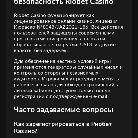
безопасность Riobet Casino
Riobet Casino функционирует как
лицензированное онлайн казино, лицензия
Кюрасао №8048/JAZ2021-186. Все действия
пользователей защищены современными
протоколами шифрования, а выплаты
обрабатываются на рубли, USDT и другие
валюты без задержек.
Для обеспечения честных условий игры
применяются генераторы случайных чисел и
контроль со стороны независимых
аудиторов. Игроки могут регулярно менять
рабочее зеркало для обхода ограничений, а
личный кабинет доступен только после
регистрации с подтверждением e-mail.
Часто задаваемые вопросы
Как зарегистрироваться в Риобет
Казино?