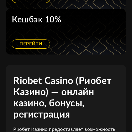
Кешбэк 10%
ПЕРЕЙТИ
Riobet Casino (Риобет
Казино) — онлайн
казино, бонусы,
регистрация
Риобет Казино предоставляет возможность