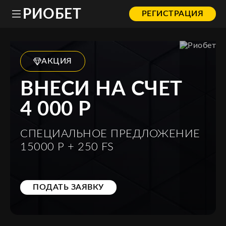
РИОБЕТ
РЕГИСТРАЦИЯ
АКЦИЯ
ВНЕСИ НА СЧЕТ
4 000 Р
СПЕЦИАЛЬНОЕ ПРЕДЛОЖЕНИЕ
15000 Р + 250 FS
ПОДАТЬ ЗАЯВКУ