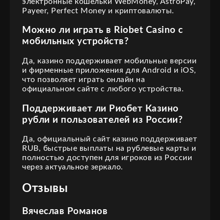
электронные кошельки WebMoney, AstroPay,
Payeer, Perfect Money и криптовалюты.
Можно ли играть в Riobet Casino с
мобильных устройств?
Да, казино поддерживает мобильные версии
и фирменные приложения для Android и iOS,
что позволяет играть онлайн на
официальном сайте с любого устройства.
Поддерживает ли Риобет Казино
рубли и пользователей из России?
Да, официальный сайт казино поддерживает
RUB, быстрые выплаты на рублевые карты и
полностью доступен для игроков из России
через актуальное зеркало.
Отзывы
Вячеслав Романов